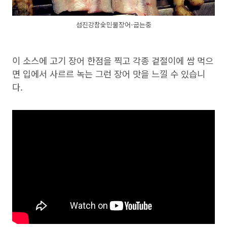
섬진강참숯민물장어-굽는중
이 소스에 고기 장어 한점을 찍고 각종 겉절이에 쌈 먹으
면 입에서 사르르 녹는 그런 장어 맛을 느낄 수 있습니
다.