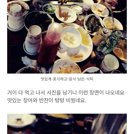
맛있게-포식하고-음식-남은-식탁
거이 다 먹고 나서 사진을 남기니 이런 장면이 나오네요
맛있는 장어와 반찬이 텅텅 비웠네요.