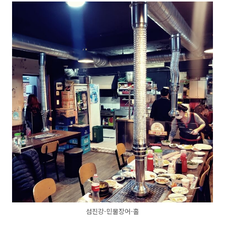
섬진강-민물장어-홀