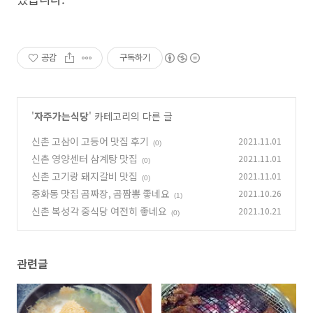
공감
구독하기
'
자주가는식당
' 카테고리의 다른 글
신촌 고삼이 고등어 맛집 후기
2021.11.01
(0)
신촌 영양센터 삼계탕 맛집
2021.11.01
(0)
신촌 고기랑 돼지갈비 맛집
2021.11.01
(0)
중화동 맛집 곰짜장, 곰짬뽕 좋네요
2021.10.26
(1)
신촌 복성각 중식당 여전히 좋네요
2021.10.21
(0)
관련글