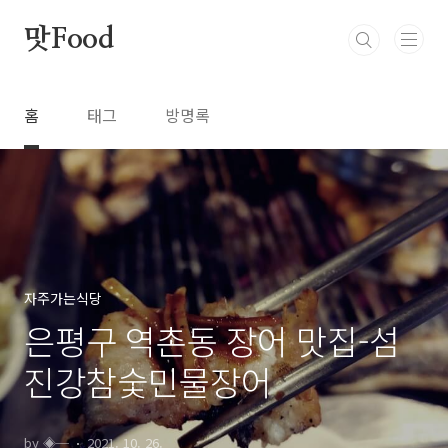
본문 바로가기
맛Food
홈
태그
방명록
자주가는식당
은평구 역촌동 장어 맛집-섬
진강참숯민물장어
by ◈─
2021. 10. 26.