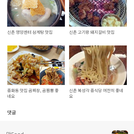
신촌 영양센터 삼계탕 맛집
신촌 고기랑 돼지갈비 맛집
중화동 맛집 곰짜장, 곰짬뽕 좋
신촌 복성각 중식당 여전히 좋네
네요
요
댓글