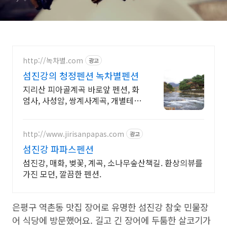
http://녹차별.com
광고
섬진강의 청정펜션 녹차별펜션
지리산 피아골계곡 바로앞 펜션, 화
엄사, 사성암, 쌍계사계곡, 개별테라
스바베큐장 사성암, 화엄사, 천은사,
지리산둘레길, 섬진강뷰, 화개장터
3분
http://www.jirisanpapas.com
광고
섬진강 파파스펜션
섬진강, 매화, 벚꽃, 계곡, 소나무숲산책길. 환상의뷰를
가진 모던, 깔끔한 펜션.
은평구 역촌동 맛집 장어로 유명한 섬진강 참숯 민물장
어 식당에 방문했어요. 길고 긴 장어에 두툼한 살코기가