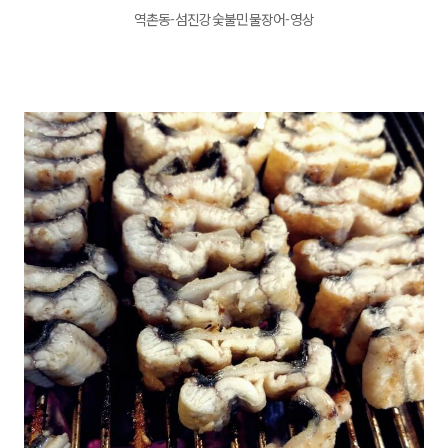
역촌동-섬진강숯불민물장어-영상