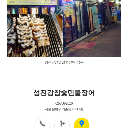
섬진강참숯민물장어-입구